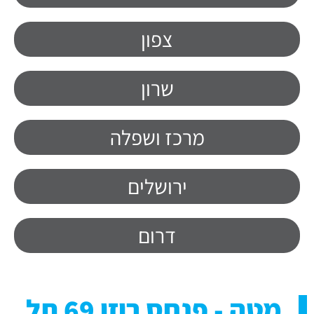
צפון
שרון
מרכז ושפלה
ירושלים
דרום
מטה - פנחס רוזן 69 תל