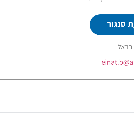
 סנגור
 בראל
einat.b@ak