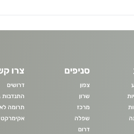
סניפים
צרו קש
צפון
דרושים
ות
שרון
התנדבות ב
ת
מרכז
תרומה לא
ה
שפלה
אקימרקט
דרום