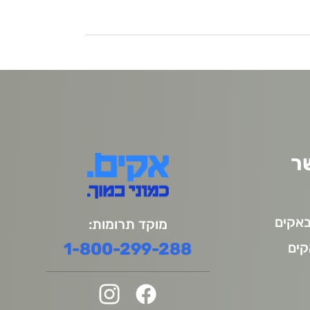
ר
אקים
מוקד תרומות:
1-800-299-288
קים