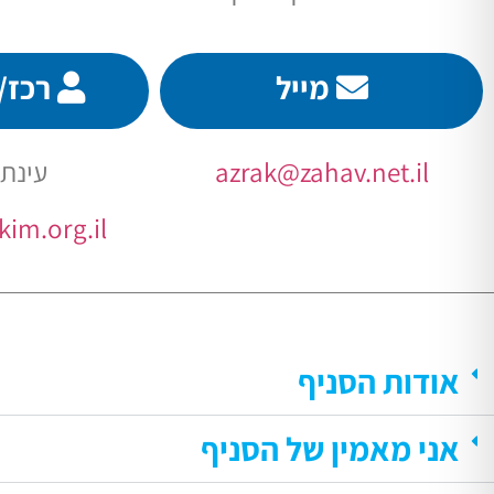
מייל
רכז/ת
azrak@zahav.net.il
עינת
im.org.il
אודות הסניף
אני מאמין של הסניף